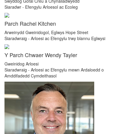
Swyddog Gofal Creu a Chynaliadwyedd
Siaradwr - Efengylu Arloesol ac Ecoleg
Parch Rachel Kitchen
Arweinydd Gweinidogol, Eglwys Hope Street
Siaradwraig - Arloesi ac Efengylu trwy blannu Eglwysi
Y Parch Chwaer Wendy Tayler
Gweinidog Arloesi
Siaradwraig - Arloesi ac Efengylu mewn Ardaloedd o
Amddifadedd Cymdeithasol