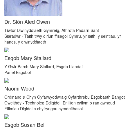
Dr. Siôn Aled Owen
Tiwtor Diwinyddiaeth Gymreig, Athrofa Padarn Sant
Siaradwr - Taith trwy dirlun ffisegol Cymru, yr iaith, y seintiau, yr
hanes, y diwinyddiaeth
Esgob Mary Stallard
Y Gwir Barch Mary Stallard, Esgob Llandaf
Panel Esgobol
Naomi Wood
Ordinand & Chyn Gyfarwyddwraig Cyfarthrebu Esgobaeth Bangot
Gweithdy - Technoleg Ddigidol. Enillion cyflym o ran gwneud
Ffilmiau Digidol a chyfryngau cymdeithasol
Esgob Susan Bell