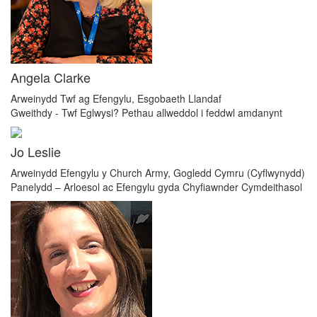
Angela Clarke
Arweinydd Twf ag Efengylu, Esgobaeth Llandaf
Gweithdy - Twf Eglwysi? Pethau allweddol i feddwl amdanynt
Jo Leslie
Arweinydd Efengylu y Church Army, Gogledd Cymru (Cyflwynydd)
Panelydd – Arloesol ac Efengylu gyda Chyfiawnder Cymdeithasol