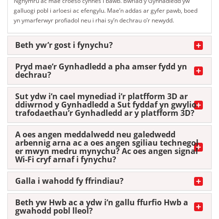
Nghymru ac mae croeso cynnes i bawb. Bwriad y Gynhadledd yw
galluogi pobl i arloesi ac efengylu. Mae’n addas ar gyfer pawb, boed
yn ymarferwyr profiadol neu i rhai sy’n dechrau o’r newydd.
Beth yw’r gost i fynychu?
Pryd mae’r Gynhadledd a pha amser fydd yn
dechrau?
Sut ydw i’n cael mynediad i’r platfform 3D ar
ddiwrnod y Gynhadledd a Sut fyddaf yn gwylio
trafodaethau’r Gynhadledd ar y platfform 3D?
A oes angen meddalwedd neu galedwedd
arbennig arna ac a oes angen sgiliau technegol
er mwyn medru mynychu? Ac oes angen signal
Wi-Fi cryf arnaf i fynychu?
Galla i wahodd fy ffrindiau?
Beth yw Hwb ac a ydw i’n gallu ffurfio Hwb a
gwahodd pobl lleol?