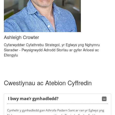
Ashleigh Crowter
Cyfarwyddwr Cyfathrebu Strategol, yr Eglwys yng Nghymru
Siaradwr - Pwysigrwydd Adrodd Storïau ar gyfer Arloesi ac
Efengylu
Cwestiynau ac Atebion Cyffredin
I bwy mae’r gynhadledd?
Cynhelir y gynhadledd gan Athrofa Padarn Sant ar ran yr Eglwys yng