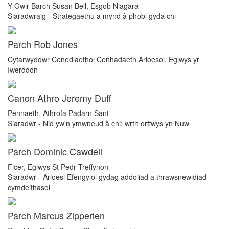
Y Gwir Barch Susan Bell, Esgob Niagara
Siaradwraig - Strategaethu a mynd â phobl gyda chi
Parch Rob Jones
Cyfarwyddwr Cenedlaethol Cenhadaeth Arloesol, Eglwys yr
Iwerddon
Canon Athro Jeremy Duff
Pennaeth, Athrofa Padarn Sant
Siaradwr - Nid yw'n ymwneud â chi; wrth orffwys yn Nuw
Parch Dominic Cawdell
Ficer, Eglwys St Pedr Treffynon
Siaradwr - Arloesi Efengylol gydag addoliad a thrawsnewidiad
cymdeithasol
Parch Marcus Zipperlen