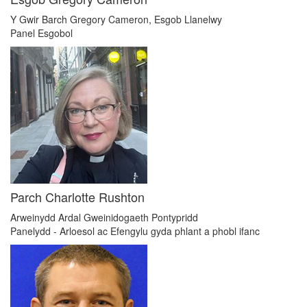
Y Gwir Barch Gregory Cameron, Esgob Llanelwy
Panel Esgobol
Parch Charlotte Rushton
Arweinydd Ardal Gweinidogaeth Pontypridd
Panelydd - Arloesol ac Efengylu gyda phlant a phobl ifanc