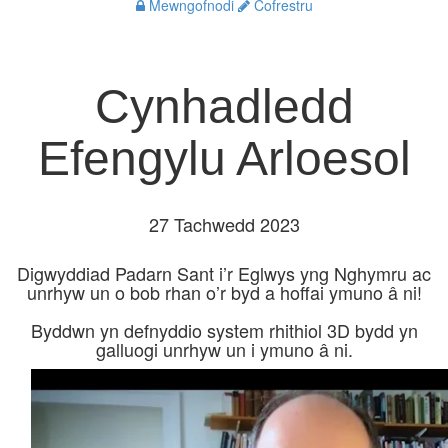
Mewngofnodi
Cofrestru
Cynhadledd
Efengylu Arloesol
27 Tachwedd 2023
Digwyddiad Padarn Sant i’r Eglwys yng Nghymru ac
unrhyw un o bob rhan o’r byd a hoffai ymuno â ni!
Byddwn yn defnyddio system rhithiol 3D bydd yn
galluogi unrhyw un i ymuno â ni.