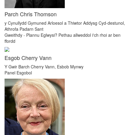
Parch Chris Thomson
y Cynullydd Gymuned Arloesol a Thiwtor Addysg Cyd-destunol,
Athrofa Padarn Sant
Gweithdy - Plannu Eglwysi? Pethau allweddol i'ch rhoi ar ben
ffordd
Esgob Cherry Vann
Y Gwir Barch Cherry Vann, Esbob Mynwy
Panel Esgobol