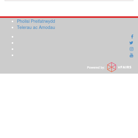
Pholisi Preifatrwydd
Telerau ac Amodau