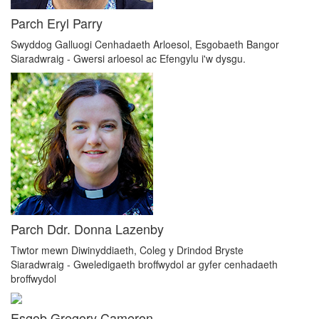
Parch Eryl Parry
Swyddog Galluogi Cenhadaeth Arloesol, Esgobaeth Bangor
Siaradwraig - Gwersi arloesol ac Efengylu i'w dysgu.
Parch Ddr. Donna Lazenby
Tiwtor mewn Diwinyddiaeth, Coleg y Drindod Bryste
Siaradwraig - Gweledigaeth broffwydol ar gyfer cenhadaeth
broffwydol
Esgob Gregory Cameron