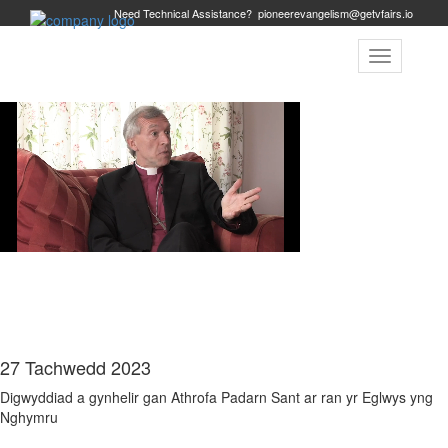
Need Technical Assistance?
pioneerevangelism@getvfairs.io
Toggle
navigation
CYNHADLEDD EFENGYLU
ARLOESOL
27 Tachwedd 2023
Digwyddiad a gynhelir gan Athrofa Padarn Sant ar ran yr Eglwys yng
Nghymru